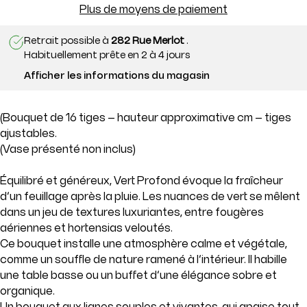
Plus de moyens de paiement
Retrait possible à
282 Rue Merlot
.
Habituellement prête en 2 à 4 jours
Afficher les informations du magasin
(Bouquet de 16 tiges – hauteur approximative
cm – tiges
ajustables.
(Vase présenté non inclus)
Équilibré et généreux, Vert Profond évoque la fraîcheur
d’un feuillage après la pluie. Les nuances de vert se mêlent
dans un jeu de textures luxuriantes, entre fougères
aériennes et hortensias veloutés.
Ce bouquet installe une atmosphère calme et végétale,
comme un souffle de nature ramené à l’intérieur. Il habille
une table basse ou un buffet d’une élégance sobre et
organique.
Un bouquet aux lignes souples et vivantes, qui apaise tout