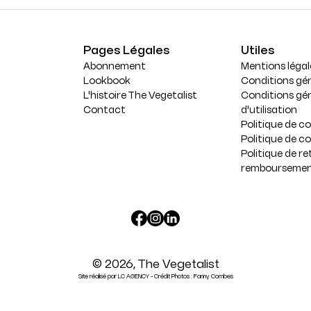
Pages Légales
Utiles
Abonnement
Mentions légal
Lookbook
Conditions gén
L'histoire The Vegetalist
Conditions gé
Contact
d'utilisation
Politique de co
Politique de c
Politique de re
remboursemen
Translation
missing:
© 2026,
The Vegetalist
fr.general.social.links.link
Site réalisé par LC AGENCY - Crédit Photos : Fanny Combes