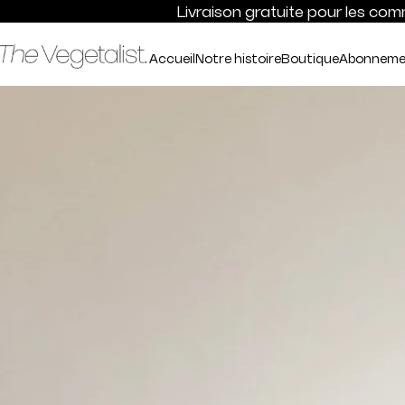
Passer
Livraison gratuite pour les comm
au
contenu
Accueil
Notre histoire
Boutique
Abonneme