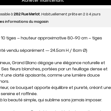
Acheter maintenant
ossible à
282 Rue Merlot
.
Habituellement prête en 2 à 4 jours
les informations du magasin
10 tiges – hauteur approximative 80-90 cm – tiges
nté vendu séparément — 24.5cm H / 8cm Ø)
ineux, Grand Blanc dégage une élégance naturelle et
. Ses fleurs blanches, portées par un feuillage dense et
sent une clarté apaisante, comme une lumière douce
hors.
rieur, ce bouquet apporte équilibre et pureté, créant une
ereine et raffinée.
 la beauté simple, qui sublime sans jamais imposer.