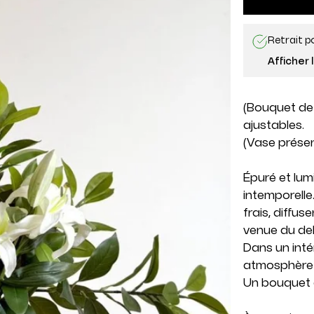
Retrait p
Afficher 
(Bouquet de 
ajustables.
(Vase prése
Épuré et lum
intemporelle
frais, diffu
venue du de
Dans un inté
atmosphère s
Un bouquet à