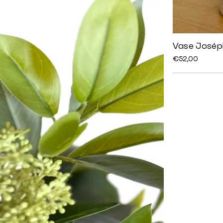
Vase Josép
Prix
€52,00
régulier