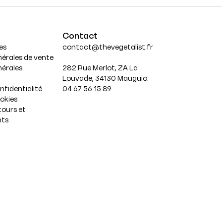
Contact
es
contact@thevegetalist.fr
érales de vente
nérales
282 Rue Merlot, ZA La
Louvade, 34130 Mauguio.
nfidentialité
04 67 56 15 89
ookies
tours et
ts
edin