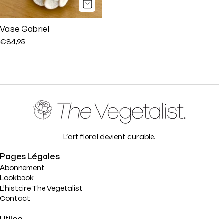
Vase Gabriel
Prix
€84,95
régulier
L’art floral devient durable.
Pages Légales
Abonnement
Lookbook
L'histoire The Vegetalist
Contact
Utiles