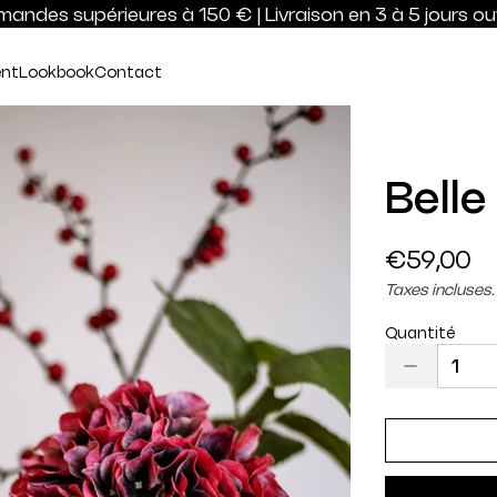
andes supérieures à 150 € | Livraison en 3 à 5 jours ouv
nt
Lookbook
Contact
Belle
Prix
€59,00
régulier
Taxes incluses.
Quantité