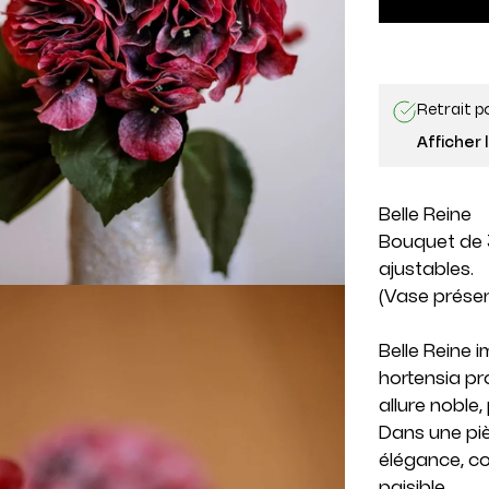
Retrait p
Afficher 
Belle Reine
Bouquet de 
ajustables.
(Vase prése
Belle Reine 
hortensia p
allure noble
Dans une pièc
élégance, c
paisible.